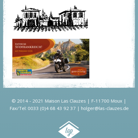
© 2014 - 2021 Maison Las Clauzes | F-11700 Moux |
Fax/Tel: 0033 (0)4 68 43 92 37 |
holger@las-clauzes.de