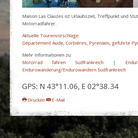
Maison Las Clauzes ist Urlaubsziel, Treffpunkt und Stü
Motorradfahrer.
Aktuelle Tourenvorschläge:
Département Aude, Corbières, Pyrenäen, geführte P
Mehr Informationen zu:
Motorrad fahren Südfrankreich
|
Endu
Endurowanderung/Endurowandern Südfrankreich
GPS: N 43°11.06, E 02°38.34
Drucken
E-Mail