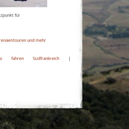
tzpunkt für
yrenäentouren und mehr
ro fahren Südfrankreich
|